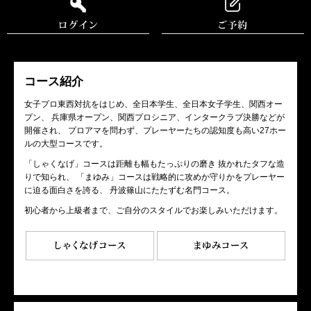
コース紹介
女子プロ東西対抗をはじめ、全日本学生、全日本女子学生、関西オー
プン、 兵庫県オープン、関西プロシニア、インタークラブ決勝などが
開催され、 プロアマを問わず、プレーヤーたちの認知度も高い27ホー
ルの大型コースです。
「しゃくなげ」コースは距離も幅もたっぷりの磨き 抜かれたタフな造
りで知られ、 「まゆみ」コースは戦略的に攻めか守りかをプレーヤー
に迫る面白さを誇る、 丹波篠山にたたずむ名門コース。
初心者から上級者まで、ご自分のスタイルでお楽しみいただけます。