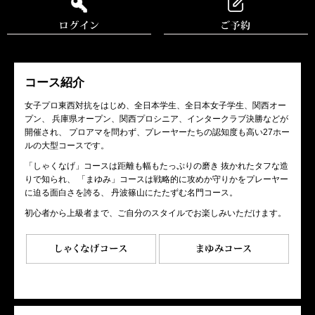
コース紹介
女子プロ東西対抗をはじめ、全日本学生、全日本女子学生、関西オー
プン、 兵庫県オープン、関西プロシニア、インタークラブ決勝などが
開催され、 プロアマを問わず、プレーヤーたちの認知度も高い27ホー
ルの大型コースです。
「しゃくなげ」コースは距離も幅もたっぷりの磨き 抜かれたタフな造
りで知られ、 「まゆみ」コースは戦略的に攻めか守りかをプレーヤー
に迫る面白さを誇る、 丹波篠山にたたずむ名門コース。
初心者から上級者まで、ご自分のスタイルでお楽しみいただけます。