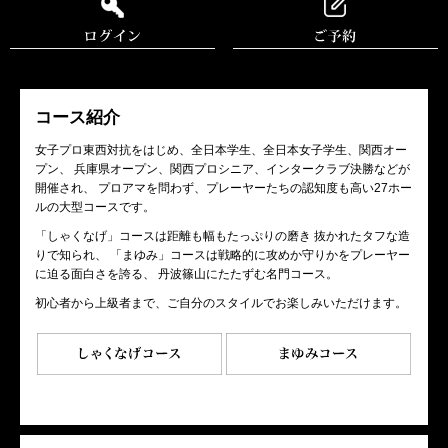
コース紹介
女子プロ東西対抗をはじめ、全日本学生、全日本女子学生、関西オー
プン、 兵庫県オープン、関西プロシニア、インタークラブ決勝などが
開催され、 プロアマを問わず、プレーヤーたちの認知度も高い27ホー
ルの大型コースです。
「しゃくなげ」コースは距離も幅もたっぷりの磨き 抜かれたタフな造
りで知られ、 「まゆみ」コースは戦略的に攻めか守りかをプレーヤー
に迫る面白さを誇る、 丹波篠山にたたずむ名門コース。
初心者から上級者まで、ご自分のスタイルでお楽しみいただけます。