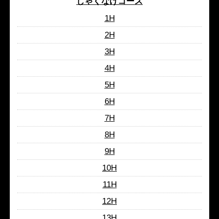
しゃくなげコース
1H
2H
3H
4H
5H
6H
7H
8H
9H
10H
11H
12H
13H