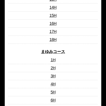
14H
15H
16H
17H
18H
まゆみコース
1H
2H
3H
4H
5H
6H