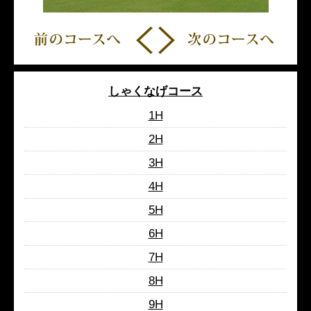
しゃくなげコース
1H
2H
3H
4H
5H
6H
7H
8H
9H