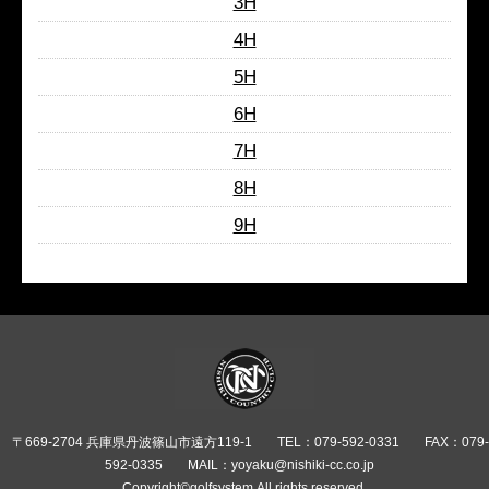
3H
4H
5H
6H
7H
8H
9H
〒669-2704 兵庫県丹波篠山市遠方119-1
TEL：079-592-0331
FAX：079-
592-0335
MAIL：yoyaku@nishiki-cc.co.jp
Copyright©golfsystem.All rights reserved.