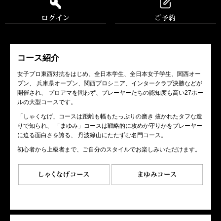
コース紹介
女子プロ東西対抗をはじめ、全日本学生、全日本女子学生、関西オー
プン、 兵庫県オープン、関西プロシニア、インタークラブ決勝などが
開催され、 プロアマを問わず、プレーヤーたちの認知度も高い27ホー
ルの大型コースです。
「しゃくなげ」コースは距離も幅もたっぷりの磨き 抜かれたタフな造
りで知られ、 「まゆみ」コースは戦略的に攻めか守りかをプレーヤー
に迫る面白さを誇る、 丹波篠山にたたずむ名門コース。
初心者から上級者まで、ご自分のスタイルでお楽しみいただけます。