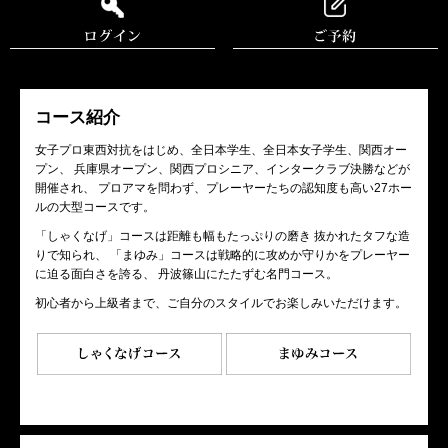
コース紹介
女子プロ東西対抗をはじめ、全日本学生、全日本女子学生、関西オー
プン、 兵庫県オープン、関西プロシニア、インタークラブ決勝などが
開催され、 プロアマを問わず、プレーヤーたちの認知度も高い27ホー
ルの大型コースです。
「しゃくなげ」コースは距離も幅もたっぷりの磨き 抜かれたタフな造
りで知られ、 「まゆみ」コースは戦略的に攻めか守りかをプレーヤー
に迫る面白さを誇る、 丹波篠山にたたずむ名門コース。
初心者から上級者まで、ご自分のスタイルでお楽しみいただけます。