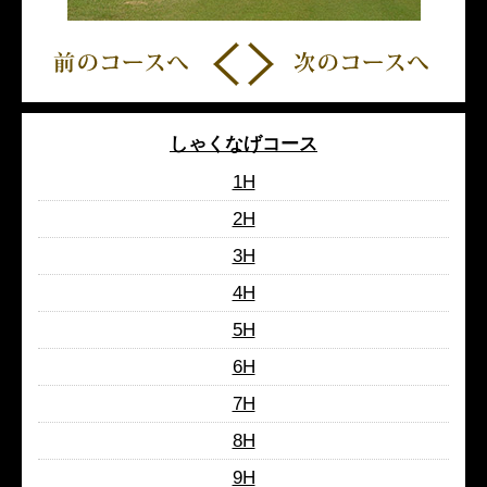
しゃくなげコース
1H
2H
3H
4H
5H
6H
7H
8H
9H